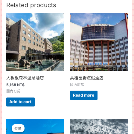
Related products
大板根森林溫泉酒店
高雄富野渡假酒店
5,168
NT$
國內訂房
國內訂房
Read more
Add to cart
特價
特價