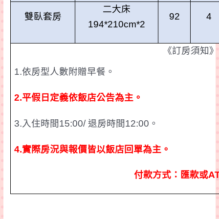
二大床
雙臥套房
92
4
194*210cm*2
《訂房須知》
1.
依房型人數附贈早餐。
2.
平假日定義依飯店公告為主。
3.
入住時間
15:00/
退房時間
12:00
。
4.
實際房況
與報價皆以飯店回單為主。
付款方式：匯款或
A