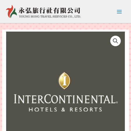
跳
至
Main
主
要
Menu
內
容