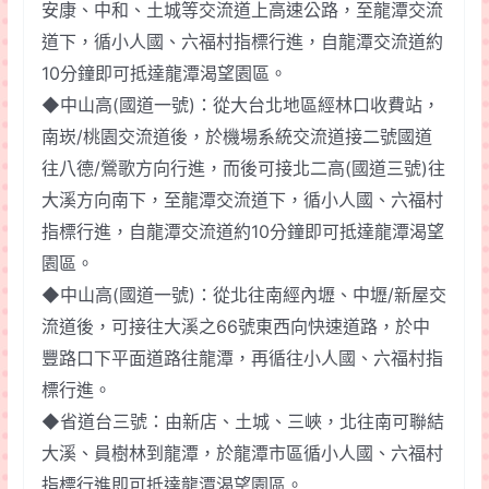
安康、中和、土城等交流道上高速公路，至龍潭交流
道下，循小人國、六福村指標行進，自龍潭交流道約
10分鐘即可抵達龍潭渴望園區。
◆中山高(國道一號)：從大台北地區經林口收費站，
南崁/桃園交流道後，於機場系統交流道接二號國道
往八德/鶯歌方向行進，而後可接北二高(國道三號)往
大溪方向南下，至龍潭交流道下，循小人國、六福村
指標行進，自龍潭交流道約10分鐘即可抵達龍潭渴望
園區。
◆中山高(國道一號)：從北往南經內壢、中壢/新屋交
流道後，可接往大溪之66號東西向快速道路，於中
豐路口下平面道路往龍潭，再循往小人國、六福村指
標行進。
◆省道台三號：由新店、土城、三峽，北往南可聯結
大溪、員樹林到龍潭，於龍潭市區循小人國、六福村
指標行進即可抵達龍潭渴望園區。