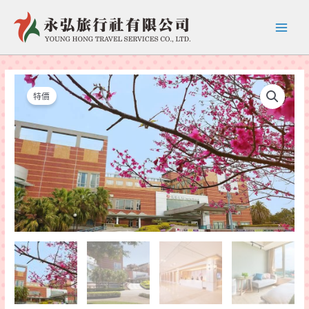
跳
至
Main
主
要
Menu
內
容
特價