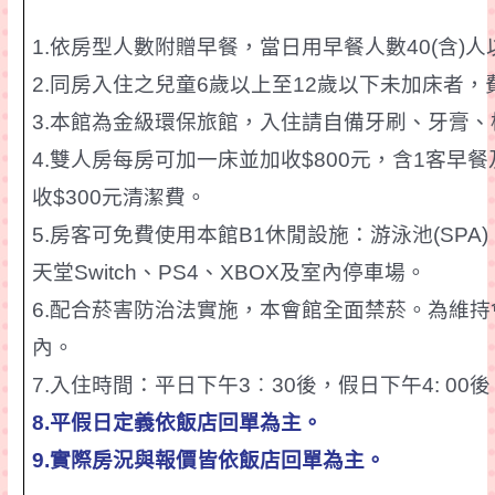
1.
依房型人數附贈早餐，當日用早餐人數
40(
含
)
人
2.
同房入住之兒童
6
歲以上至
12
歲以下未
加床者
，
3.
本館為金級環保旅館，
入住請自備
牙刷、牙膏、
4.
雙人房每房可加一床並加收
$800
元，含
1
客早餐
收
$300
元清潔費。
5.
房客可免費使用本館
B1
休閒設施：游泳池
(SPA)
天堂
Switch
、
PS4
、
XBOX
及室內停車場。
6.
配合
菸
害防治法實施，本會館全面禁
菸
。為維持
內。
7.
入住時間：平日下午
3
︰
30
後，假日下午
4: 00
後
8.
平假日定義依飯店回單為主。
9.
實際房況
與報價皆依飯店回單為主。