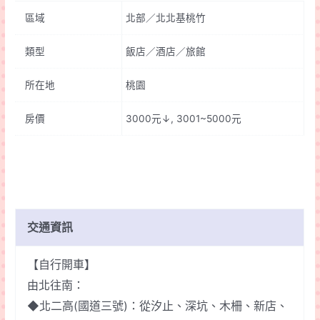
望
區域
北部／北北基桃竹
會
館
類型
飯店／酒店／旅館
quantity
所在地
桃園
房價
3000元↓, 3001~5000元
交通資訊
【自行開車】
由北往南：
◆北二高(國道三號)：從汐止、深坑、木柵、新店、