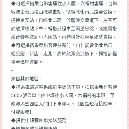
◆可選擇搭乘台聯客運往小人國、六福村客運。台聯
客運由台北松山機場啟站，循經敦化南北路至公館、
捷運景安站，再經北二高，於龍潭交流道下，房客可
於龍潭總站下車，轉搭計程車至渴望會館，或繼續搭
乘台聯客運到小人國站，再轉搭計程車至渴望會館。
◆可選擇搭乘亞聯客運往新竹。自仁愛敦化北路口，
經公館、新店，走北二高於龍潭交流道下，轉搭計程
車至渴望會館。
–
來自其他地區：
◆搭乘鐵路運輸系統於中壢站下車，換搭乘新竹客運
5653號公車。由中壢往小人國、六福村的車班，至
龍潭渴望園區大門口下車即可。【園區短程接駁車／
付費服務】
◆提供中短程叫車接送服務
◆機場預約接送機服務