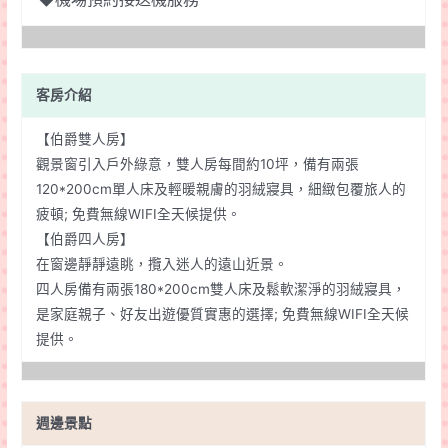
客房介紹
【伯爵雙人房】
觀景窗引入戶外綠意，雙人房每間約10坪，備有兩張
120*200cm單人床及輕暖親膚的羽絨寢具，細緻包覆旅人的
疲頓; 免費無線WIFI全天候提供。
【伯爵四人房】
在窗邊靜靜遠眺，攬入迷人的遠山近景。
四人房備有兩張180*200cm雙人床及鬆軟潔淨的羽絨寢具，
是家庭親子、好友出遊優質實惠的選擇; 免費無線WIFI全天候
提供。
週邊景點