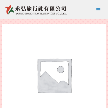
跳
至
Main
主
要
Menu
內
容