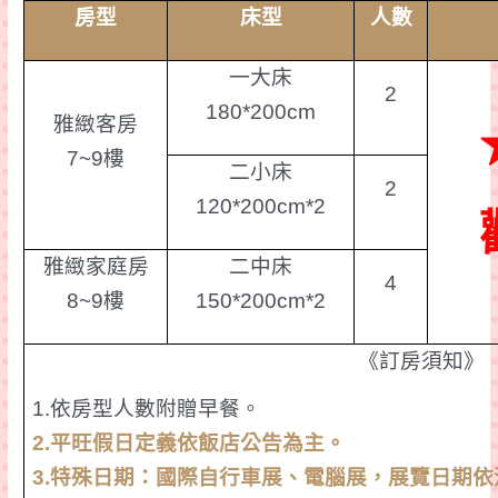
房型
床型
人數
一大床
2
180*200cm
雅
緻
客房
7~9
樓
二小床
2
120*200cm*2
雅
緻
家庭房
二
中床
4
8~9
樓
150*200cm*2
《訂房須知》
1.
依房型人數附贈早餐。
2.
平旺假日
定義依飯店公告為主。
3.
特殊日期：國際自行車展、電腦展，展覽日期依