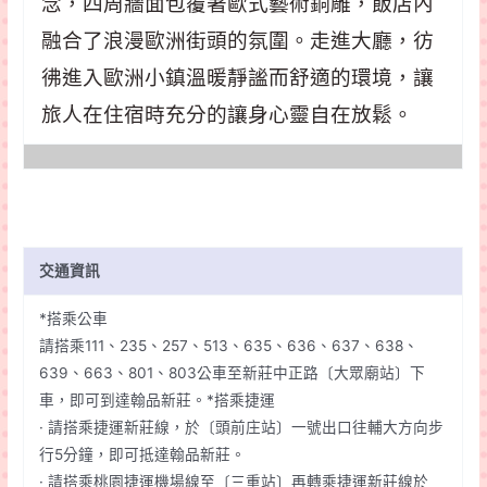
念，四周牆面包覆著歐式藝術銅雕，飯店內
融合了浪漫歐洲街頭的氛圍。走進大廳，彷
彿進入歐洲小鎮溫暖靜謐而舒適的環境，讓
旅人在住宿時充分的讓身心靈自在放鬆。
交通資訊
*搭乘公車
請搭乘111、235、257、513、635、636、637、638、
639、663、801、803公車至新莊中正路〔大眾廟站〕下
車，即可到達翰品新莊。*搭乘捷運
· 請搭乘捷運新莊線，於〔頭前庄站〕一號出口往輔大方向步
行5分鐘，即可抵達翰品新莊。
· 請搭乘桃園捷運機場線至〔三重站〕再轉乘捷運新莊線於