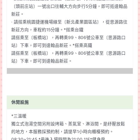
〔頭前庄站〕一號出口往輔大方向步行5分鐘，即可抵達翰品
新莊。
· 請搭乘桃園捷運機場線至〔新北產業園區站〕，從思源路往
新莊方向，車程約15分鐘。*搭乘台鐵
請搭乘至〔板橋站〕，再轉乘99、806號公車至〔思源路口
站〕下車，即可到達翰品新莊。*搭乘高鐵
請搭乘至〔板橋站〕，再轉乘99、806號公車至〔思源路口
站〕下車，即可到達翰品新莊。
休閒設施
*三溫暖
獨立式泡湯空間另附設烤箱、蒸氣室、淋浴間，是紓壓放鬆
的地方，本服務採預約制，請提早1小時向櫃檯預約。
08:30~21:45 *最後入場時間為21:00 11F*健身房