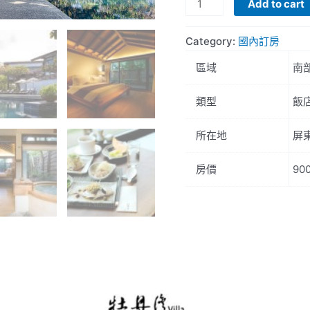
屏
Add to cart
東
旭
Category:
國內訂房
海
區域
南
牡
丹
類型
飯
灣
Villa
所在地
屏
quantity
房價
90