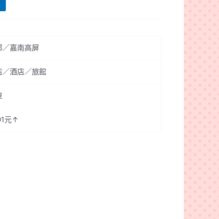
部／嘉南高屏
店／酒店／旅館
東
01元↑