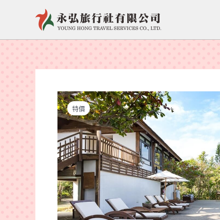
跳
至
主
要
內
容
特價