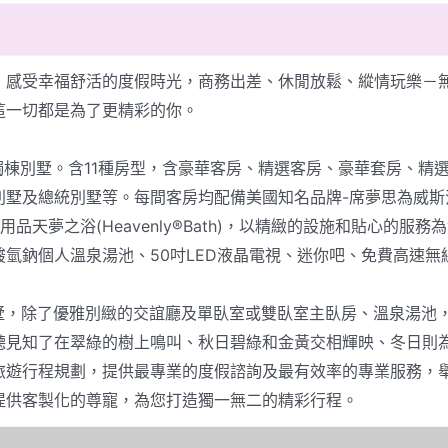
，感受幸福舒活的度假時光，商務出差、休閒放鬆、縱情玩樂－
這一切都是為了更精彩的你。
獨棟別墅。含11種房型，含豪華客房、精選客房、豪華套房、精
別墅及總統別墅等。每間客房均配備美國知名品牌-席夢思為威斯
列沐浴用品天夢之浴(Heavenly®Bath)，以精緻的設施和貼心
鈉個人溫泉湯池、50吋LED液晶電視、迷你吧、免費高速無線網路
la別墅，除了優雅別緻的交誼廳及單臥室或雙臥室主臥房、溫泉湯
聽見知了在翠綠的樹上鳴叫、秋日碧綠和金黃交相輝映、冬日則
遊行程規劃，提供最專業的度假諮詢及最有效率的專業服務，舉凡私
提供客製化的尊寵，為您打造獨一無二的精彩行程。