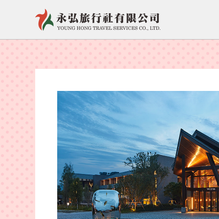
跳
至
主
要
內
容