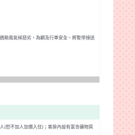
如遇颱風氣候惡劣，為顧及行車安全，將暫停接送
03)；最多2人(恕不加人加價入住)；客房內設有富含礦物質