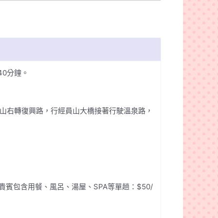
40分鐘。
員山右轉復興路，行經員山大橋接著行駛溫泉路，
賓包含用餐、風呂、湯屋、SPA等單趟：$50/