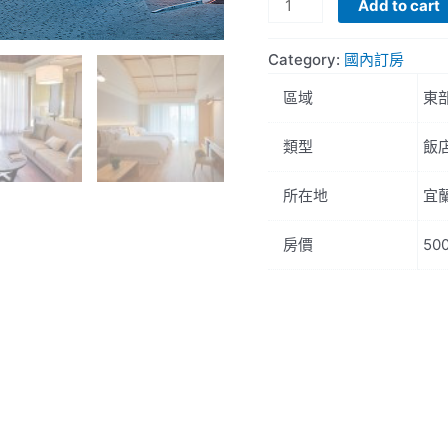
宜
Add to cart
蘭
力
Category:
國內訂房
麗
區域
東
威
斯
類型
飯
汀
度
所在地
宜
假
酒
房價
50
店
quantity