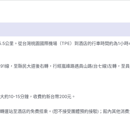
.5公里。從台灣桃園國際機場（TPE）到酒店的行車時間約為1小時
191線，至縣民大道後右轉，行經嵐峰路遇員山路(台七線)左轉，至
約10-15分鐘，收費約新台幣200元。
運站至酒店的免費搭乘。(恕不接受團體預約接駁)；館內其他消費貴