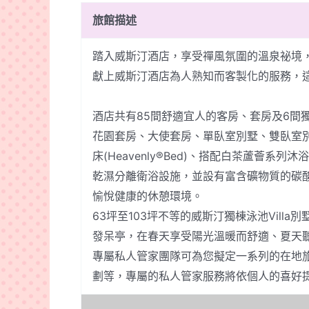
旅館描述
踏入威斯汀酒店，享受禪風氛圍的溫泉祕境
獻上威斯汀酒店為人熟知而客製化的服務，
酒店共有85間舒適宜人的客房、套房及6間
花園套房、大使套房、單臥室別墅、雙臥室
床(Heavenly®Bed)、搭配白茶蘆薈系
乾濕分離衛浴設施，並設有富含礦物質的碳酸氫
愉悅健康的休憩環境。
63坪至103坪不等的威斯汀獨棟泳池Vil
發呆亭，在春天享受陽光溫暖而舒適、夏天
專屬私人管家團隊可為您擬定一系列的在地旅
劃等，專屬的私人管家服務將依個人的喜好