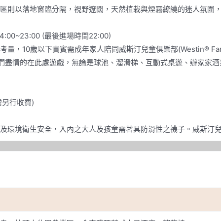
區則以落地窗臨分隔，視野遼闊，天然植栽與煙霧繚繞的迷人氛圍
4:00~23:00 (最後進場時間22:00)
0歲以下貴賓需成年家人陪同威斯汀兒童俱樂部(Westin® Family
子們盡情的在此處遊戲，無論是球池、溜滑梯、互動式桌遊、辦家家
需另行收費)
及環境衛生安全，入內之大人及孩童需著具防滑性之襪子。威斯汀