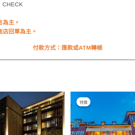
；
CHECK
告為主。
飯店回單為主。
付款方式：匯款或
ATM
轉帳
特價
特價