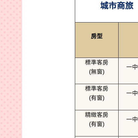
城市商旅
房型
標準客房
一中
(
無窗
)
標準客房
一中
(
有窗
)
精緻客房
一中
(
有窗
)