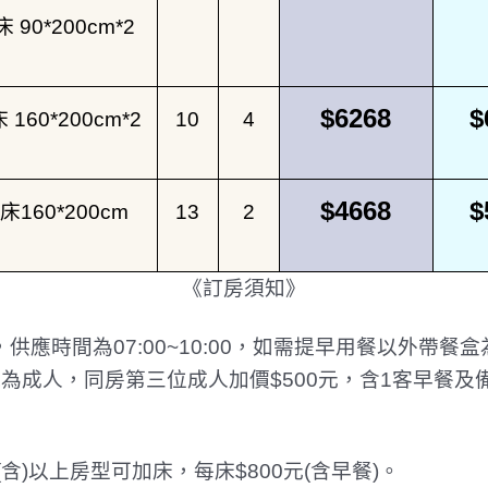
床
90*200cm*2
$6268
$
床
160*200cm*2
10
4
$4668
$
床
160*200cm
13
2
《訂房須知》
，供應時間為
07:00~10:00
，如需提早用餐以外帶餐盒
視為成人，同房第三位成人加價
$500
元，含
1
客早餐及
(
含
)
以上房型可加床，每床
$800
元
(
含早餐
)
。