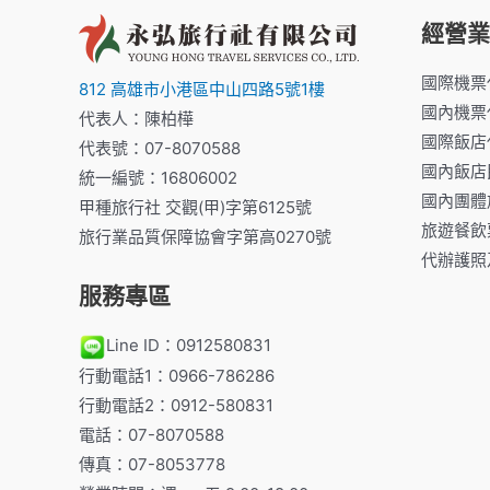
經營業
國際機票
812 高雄市小港區中山四路5號1樓
國內機票
代表人：陳柏樺
國際飯店
代表號：07-8070588
國內飯店
統一編號：16806002
國內團體
甲種旅行社 交觀(甲)字第6125號
旅遊餐飲
旅行業品質保障協會字第高0270號
代辦護照
服務專區
Line ID：0912580831
行動電話1：0966-786286
行動電話2：0912-580831
電話：07-8070588
傳真：07-8053778