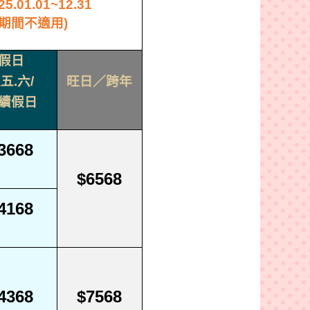
25.01.01~12.31
期間不適用
)
假日
週五
.
六
/
旺日
／跨年
續假日
3668
$6568
4168
4368
$7568