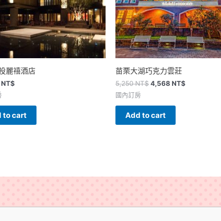
投麗禧酒店
苗栗大湖巧克力雲莊
8
NT$
5,250
NT$
4,568
NT$
房
國內訂房
 to cart
Add to cart