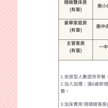
精緻雙床房
兩小
(
有窗
)
豪華家庭房
兩中
(
有窗
)
主管客房
一中
(
有窗
)
1.
依房型人數提供早餐
2.
加人加價：滿
6
歲即
費。
3.
加床費用
:
限精緻客房