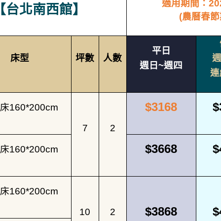
適用期間：
20
【台北南西館】
(
農曆春節
平日
床型
坪數
人數
週日
~
週四
連
$3168
$
床
160*200cm
7
2
$3668
$
床
160*200cm
床
160*200cm
$3868
$
10
2