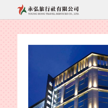
跳
至
主
要
內
容