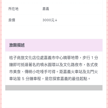
旅-
所在地
嘉義
嘉
義
房價
3000元↓
文
化
店
quantity
旅館描述
桔子商旅文化店位處嘉義市中心精華地帶，步行 1 分
鐘即可抵達著名的噴水圓環以及文化路夜市，各式夜
市美食、傳統小吃唾手可得。距嘉義火車站及北門火
車站皆 5 分鐘車程，是您探索嘉義的最佳起點。