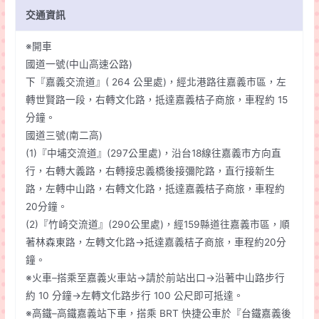
交通資訊
※開車
國道一號(中山高速公路)
下『嘉義交流道』( 264 公里處)，經北港路往嘉義市區，左
轉世賢路一段，右轉文化路，抵達嘉義桔子商旅，車程約 15
分鐘。
國道三號(南二高)
(1)『中埔交流道』(297公里處)，沿台18線往嘉義市方向直
行，右轉大義路，右轉接忠義橋後接彌陀路，直行接新生
路，左轉中山路，右轉文化路，抵達嘉義桔子商旅，車程約
20分鐘。
(2)『竹崎交流道』(290公里處)，經159縣道往嘉義市區，順
著林森東路，左轉文化路→抵達嘉義桔子商旅，車程約20分
鐘。
※火車–搭乘至嘉義火車站→請於前站出口→沿著中山路步行
約 10 分鐘→左轉文化路步行 100 公尺即可抵達。
※高鐵–高鐵嘉義站下車，搭乘 BRT 快捷公車於『台鐵嘉義後