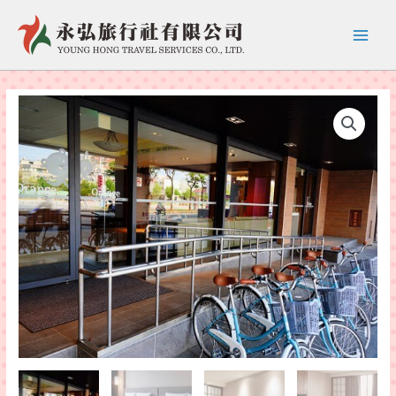
跳
至
Main
主
要
Menu
內
容