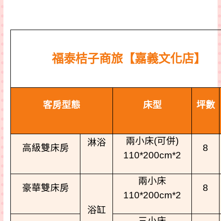
福泰桔子商旅【嘉義文化店】
客房型態
床型
坪數
兩小床
(
可
併
)
淋浴
高級雙床房
8
110*200cm*2
兩小床
豪華雙床房
8
110*200cm*2
浴缸
三小床