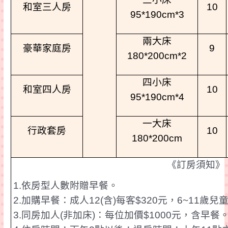
和室三人房
10
95*190cm*3
兩大床
豪華家庭房
9
180*200cm*2
四小床
和室四人房
10
95*190cm*4
一大床
行政套房
10
180*200cm
《訂房須知》
1.
依房型人數附贈早餐。
2.
加購早餐：成人
12(
含
)
每客
$320
元，
6~11
歲兒
3.
同房加人
(
非加床
)
：每位加價
$1000
元，含早餐