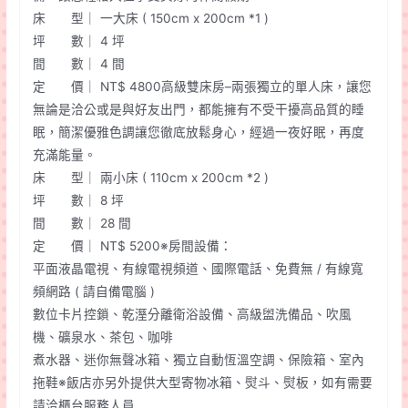
床 型｜ 一大床 ( 150cm x 200cm *1 )
坪 數｜ 4 坪
間 數｜ 4 間
定 價｜ NT$ 4800高級雙床房–兩張獨立的單人床，讓您
無論是洽公或是與好友出門，都能擁有不受干擾高品質的睡
眠，簡潔優雅色調讓您徹底放鬆身心，經過一夜好眠，再度
充滿能量。
床 型｜ 兩小床 ( 110cm x 200cm *2 )
坪 數｜ 8 坪
間 數｜ 28 間
定 價｜ NT$ 5200※房間設備：
平面液晶電視、有線電視頻道、國際電話、免費無 / 有線寬
頻網路 ( 請自備電腦 )
數位卡片控鎖、乾溼分離衛浴設備、高級盥洗備品、吹風
機、礦泉水、茶包、咖啡
煮水器、迷你無聲冰箱、獨立自動恆溫空調、保險箱、室內
拖鞋※飯店亦另外提供大型寄物冰箱、熨斗、熨板，如有需要
請洽櫃台服務人員