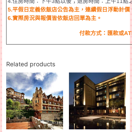
4.
住房時間：下午
3
點以後；退房時間：上午
11
點
5.
平假日定義依飯店公告為主，連續假日浮動計價
6.
實際房況
與報價皆依飯店回單為主。
付款方式：匯款或
A
Related products