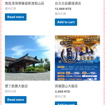
南投清境佛羅倫斯渡假山莊
台北北投麗禧酒店
國內訂房
13,968
NT$
國內訂房
Read more
Add to cart
墾丁凱撒大飯店
高雄圓山大飯店
國內訂房
3,668
NT$
國內訂房
Read more
Add to cart