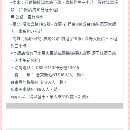
–南來︰可選擇於知本站下車，車程約需三小時，等候專車接
駁。(至飯店約10分鐘車程)
■ 公路－自行開車：
–臺北-濱海公路(台2號)-宜蘭-花蓮台9線或台11線-高野大飯
店。車程約八小時
–高雄-(臨海公路)-屏鵝公路-楓港(台9線)-高野大飯店。車程
約三小時
※本飯店備有巴士至火車站或飛機場接送旅客(須于住宿日前
一天中午前預訂)。
．洽詢電話： 089-515005分機53015
．費 用： 台東新站NT$160/人．趟。
台東豐年機場NT$160/人．趟。
知本火車站NT$90/人．趟。
※兩人以上得以發車，單人乘坐以雙人計費※