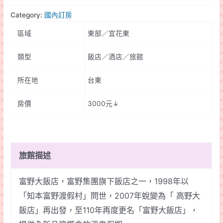
富
Category:
國內訂房
野
區域
東部／宜花東
(原
高
類型
飯店／酒店／旅館
野)
大
所在地
台東
飯
店
房價
3000元↓
quantity
旅館描述
富野大飯店，富野集團旗下飯店之一，1998年以
「知本富野渡假村」問世，2007年蛻變為「 高野大
飯店」再出發，至110年再度更名「富野大飯店」，