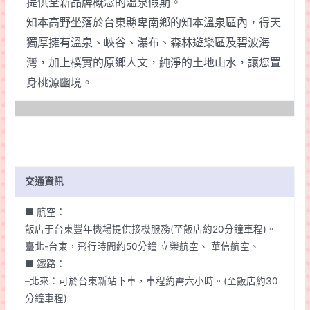
提供全新品牌概念的溫泉假期。
知本高野坐落於台東縣卑南鄉的知本溫泉區內，得天
獨厚擁有溫泉、峽谷、瀑布、森林遊樂區及碧波海
灣，加上樸實的原鄉人文，純淨的土地山水，讓您置
身桃源幽境。
交通資訊
■ 航空：
飯店于台東豐年機場提供接機服務(至飯店約20分鐘車程)。
臺北-台東，飛行時間約50分鐘 立榮航空、 華信航空、
■ 鐵路：
–北來︰可於台東新站下車，車程約需六小時。(至飯店約30
分鐘車程)