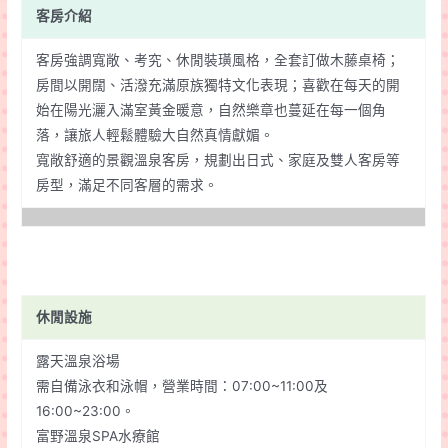
客房介紹
客房強調寬敞、考究、休閒裝璜風格，全套訂做木藤桌椅；
房間以開闊、活潑充滿原族獨特文化表現；喜歡在每天的開
始在陽光灑入滿室黃金暖意，自然樂章也蔓延在每一個角
落，讓旅人輕鬆體驗大自然真情獻媚。
寬敞舒適的景觀溫泉客房，規劃出日式、家庭及雙人客房等
房型，滿足不同客層的需求。
休閒設施
露天溫泉浴場
需自備泳衣和泳帽，營業時間：07:00~11:00及
16:00~23:00。
富野溫泉SPA水療館