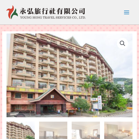
跳
至
Main
主
要
Menu
內
容