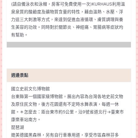
(請自備泳衣和泳帽，房客可免費使用一次)KURHAUS利用溫
泉泉質的酸鹼度及礦物質含量的特性，藉由溫熱、水壓、浮
力這三大刺激等方式，來達到促進血液循環、膚質調理與養
生美容的功效。同時對於關節炎、神經痛、胃腸病等症狀均
有幫助。
週邊景點
國立史前文化博物館
台東縣第一個國家級博物館，展出內容為台灣各地史前文物
及原住民文物，後方花園還有不定時水舞表演，每週一休
館。＊怎麼去：距台東市約5公里，沿9號省道北行→臺東市
康樂車站南方。
琵琶湖
媲美德國黑森林，另有自行車專用道，享受市區森林芬多