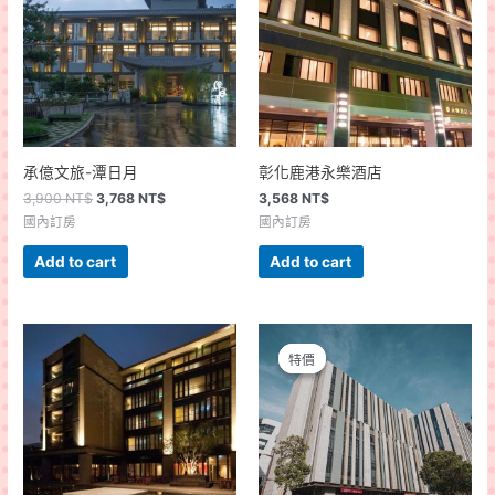
承億文旅-潭日月
彰化鹿港永樂酒店
3,900
NT$
3,768
NT$
3,568
NT$
國內訂房
國內訂房
Add to cart
Add to cart
特價
特價