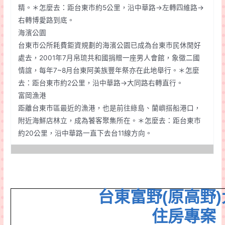
精。＊怎麼去：距台東市約5公里，沿中華路→左轉四維路→
右轉博愛路到底。
海濱公園
台東市公所耗費鉅資規劃的海濱公園已成為台東市民休閒好
處去，2001年7月帛琉共和國捐贈一座男人會館，象徵二國
情誼，每年7~8月台東阿美族豐年祭亦在此地舉行。＊怎麼
去：距台東市約2公里，沿中華路→大同路右轉直行。
富岡漁港
距離台東市區最近的漁港，也是前往綠島、蘭嶼搭船港口，
附近海鮮店林立，成為饕客聚集所在。＊怎麼去：距台東市
約20公里，沿中華路一直下去台11線方向。
台東富野
(
原高野
)
住房專案