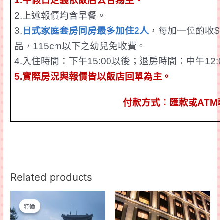
1.
平假日定義依飯店公告為主。
2.
上述
報價均含早餐
。
3.
日式家庭套房同房最多加住
2
人
，每加
一位酌
收
$
品，
115cm
以下之幼兒免收費。
4.
入住時間：下午
15:00
以後；退房時間：中午
12:
5.
實際房況
與報價皆以飯店回單為主。
付款方式：匯款或
ATM
Related products
特價
特價