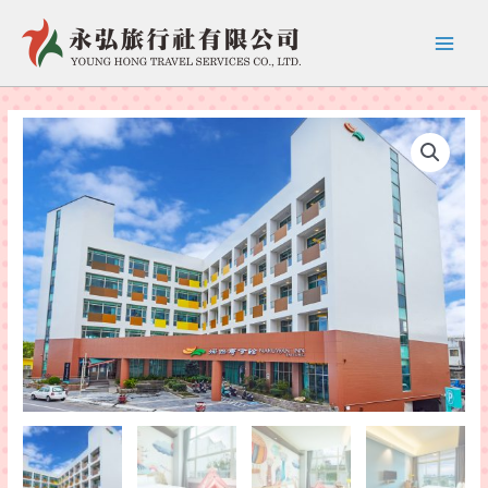
跳
至
Main
主
要
Menu
內
容