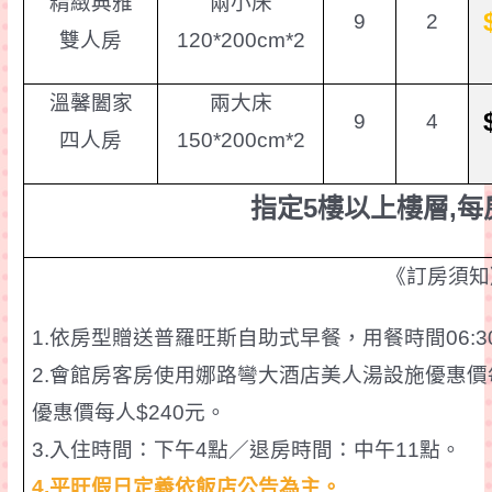
精緻典雅
兩小床
9
2
雙人房
120*200cm*2
溫馨闔家
兩大床
9
4
四人房
150*200cm*2
指定
5
樓以上樓層
,
每
《訂房須知
1.
依房型贈送普羅旺斯自助式早餐，用餐時間
06:3
2.
會館房客房使用
娜路彎大酒店美人湯設施優惠價
優惠價每人
$240
元。
3.
入住時間：下午
4
點／退房時間：中午
11
點。
4.
平旺假日
定義依飯店公告為主。