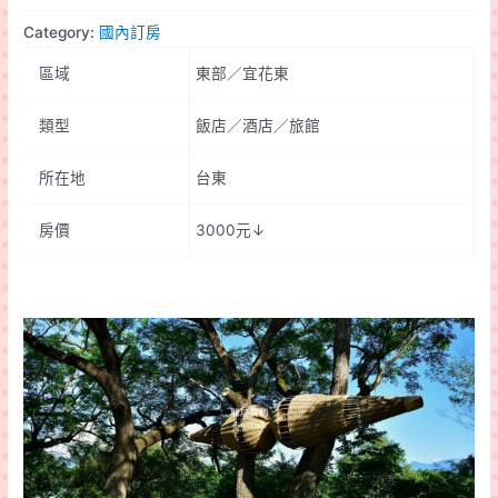
娜
Category:
國內訂房
路
區域
東部／宜花東
彎
會
類型
飯店／酒店／旅館
館
quantity
所在地
台東
房價
3000元↓