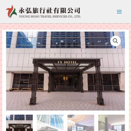
跳
至
Main
主
要
Menu
內
容