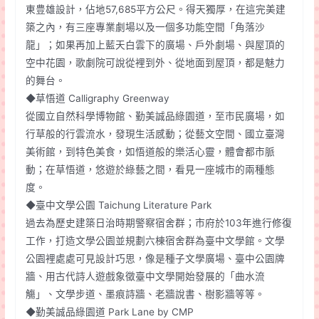
東豊雄設計，佔地57,685平方公尺。得天獨厚，在這完美建
築之內，有三座專業劇場以及一個多功能空間「角落沙
龍」；如果再加上藍天白雲下的廣場、戶外劇場、與屋頂的
空中花園，歌劇院可說從裡到外、從地面到屋頂，都是魅力
的舞台。
◆草悟道 Calligraphy Greenway
從國立自然科學博物館、勤美誠品綠園道，至市民廣場，如
行草般的行雲流水，發現生活感動；從藝文空間、國立臺灣
美術館，到特色美食，如悟道般的樂活心靈，體會都市脈
動；在草悟道，悠遊於綠藝之間，看見一座城市的兩種態
度。
◆臺中文學公園 Taichung Literature Park
過去為歷史建築日治時期警察宿舍群；市府於103年進行修復
工作，打造文學公園並規劃六棟宿舍群為臺中文學館。文學
公園裡處處可見設計巧思，像是種子文學廣場、臺中公園牌
牆、用古代詩人遊戲象徵臺中文學開始發展的「曲水流
觴」、文學步道、墨痕詩牆、老牆說書、樹影牆等等。
◆勤美誠品綠園道 Park Lane by CMP