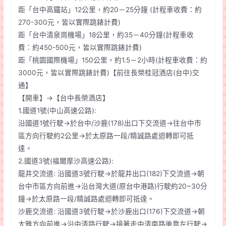
距「台中高鐵站」12公里，約20－25分鐘 (計程車收費：約
270-300元，皆以實際跳錶計費)
距「台中清泉崗機場」18公里，約35－40分鐘(計程車收
費：約450-500元，皆以實際跳錶計費)
距「桃園國際機場」150公里，約1.5－2小時(計程車收費：約
3000元，皆以實際跳錶計費)【前往長榮桂冠酒店(台中)交
通】
【開車】→【台中長榮酒店】
1.國道1號(中山高速公路):
沿國道1號行駛→於台中/沙鹿(178)出口下交流道→往台中市
區方向行駛約2公里→於太原路一段/精誠路處迴轉即可抵
達。
2.國道3號(福爾摩沙高速公路):
龍井交流道: 沿國道3號行駛→於龍井出口(182)下交流道→朝
台中市區方向前進→沿台灣大道(原台中港路)行駛約20~30分
鐘→於太原路一段/精誠路處迴轉即可抵達。
沙鹿交流道: 沿國道3號行駛→於沙鹿出口(176)下交流道→朝
大雅方向前進→沿中清路行駛→接著走中清南路後靠左行駛→