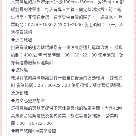
具南洋風的戶外游泳池(水深100cm~160cm，長25m)，可舒
緩筋骨的沖擊水，每天有專人控管、固定檢測水質，符合衛
生標準，非常適合您一邊享受中台灣的陽光、一邊戲水。 營
業時間：07:00~11:30 & 13:00~21:00 使用須知： （一）入
池須戴泳帽
◆迴力球場
挑高寬敞的迴力球場讓您有一個涼爽舒適的運動環境。 採預
約制：400元/時 營業時間：06：30~22：00 使用須知：請
穿著運動服裝及運動鞋
◆桌球場
乾淨寬敞的桌球場讓您有一個自在舒適的運動環境。 採預約
制 營業時間：06：30~22：00 使用須知：請穿著運動服裝
及運動鞋
◆男女心靈冥想室
舒適寬暢的冥想室提供予您休息冥想的私密空間，內含42吋
高級影音電漿電視及各式商業、旅遊等書報雜誌。 營業時
間：06：30~22：00
◆時尚悠閒spa美學會館