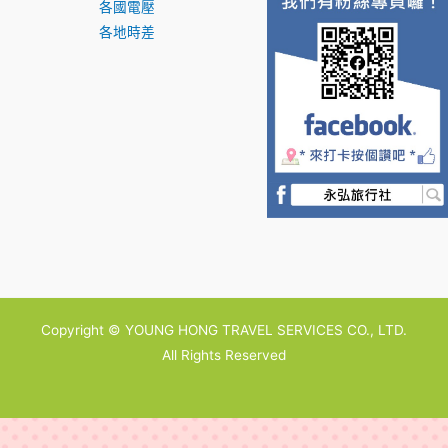
各國電壓
各地時差
Copyright © YOUNG HONG TRAVEL SERVICES CO., LTD.
All Rights Reserved