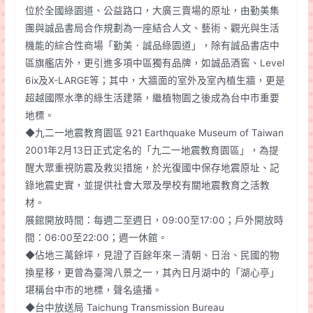
位於全國綠園道、公益路口，大廣三賣場的原址，由勤美集
團與誠品書局合作規劃為一座結合人文、藝術、觀光與生活
機能的綜合性商場「勤美．誠品綠園道」，除有誠品書店中
區旗艦店外，更引進多項中區獨有品牌，如誠品酒窖、Level
6ix及X-LARGE等；其中，大牆面的室外及室內植生牆，更是
超越國際水準的綠生活建築，繼植物園之後成為台中市重要
地標。
◆九二一地震教育園區 921 Earthquake Museum of Taiwan
2001年2月13日正式定名的「九二一地震教育園區」，為提
醒大眾重視防震及救災措施，於光復國中保存地震原址、記
錄地震史實，並提供社會大眾及學校有關地震教育之活教
材。
展館開放時間：每週二至週日，09:00至17:00；戶外開放時
間：06:00至22:00；週一休館。
◆佔地三萬餘坪，見證了百餘年來－清朝、日治、民國的物
換星移，更曾為臺灣八景之一，其內日月湖中的「湖心亭」
堪稱台中市的地標，聲名遠播。
◆台中放送局 Taichung Transmission Bureau