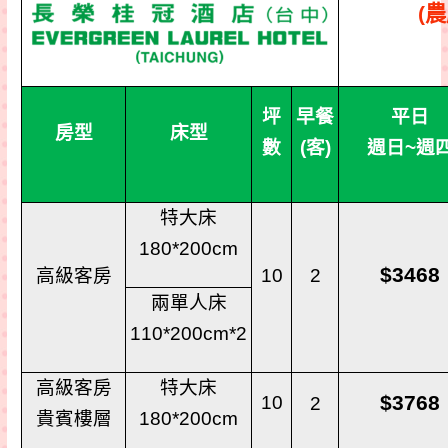
(
農
坪
早餐
平日
房型
床型
數
(
客
)
週日
~
週
特大床
180*200cm
$3468
高級客房
10
2
兩單人床
110*200cm*2
高級客房
特大床
$3768
10
2
貴賓樓層
180*200cm