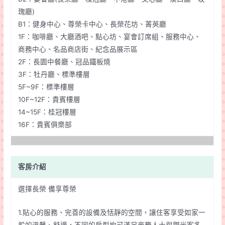
瑰廳)
B1：健身中心、尊榮卡中心、長榮花坊、菁英廳
1F：咖啡廳、大廳酒吧、點心坊、宴會訂席組、服務中心、
商務中心、名品商店街、紀念品展示區
2F：長園中餐廳、冠品鐵板燒
3F：牡丹廳、標準樓層
5F~9F：標準樓層
10F~12F：貴賓樓層
14~15F：桂冠樓層
16F：貴賓俱樂部
客房介紹
選擇長榮 備享尊榮
1.貼心的服務、完善的設備及恬靜的空間，讓住客享受如家一
般的溫馨、舒適，不同的房型均可滿足商務人士與觀光客多