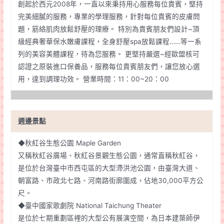
創起於西元2008年，一直以來秉持用心服務每位貴賓，堅持
完美細膩的服務，專業的學理服務，針對每位貴賓的皮膚問
題，筋絡肌肉放鬆舒壓的理療。 特別為貴賓朋友們設計~頂
級經典奢華保水嫩膚課程，全身舒壓spa放鬆課程……等一系
列的美容美體課程，待為您服務。 更堅持嚴選~經歐盟核可
認證之原裝進口保養品，服務每位貴賓朋友們，讓您放心選
用，達到調理功效。 營業時間：11：00~20：00
週邊景點
◆秋紅谷生態公園 Maple Garden
又稱秋紅谷廣場、秋紅谷景觀生態公園，通常直稱秋紅谷，
是位於台灣臺中市西屯區的大型滯洪池公園，由臺灣大道、
朝富路、市政北七路、河南路街廓圍成，佔地30,000平方公
尺。
◆臺中國家歌劇院 National Taichung Theater
是位於七期重劃區裡的大型公有展演空間，為日本建築師伊