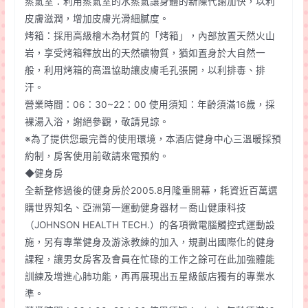
蒸氣室：利用蒸氣室的水蒸氣讓身體的新陳代謝加快，以利
皮膚滋潤，增加皮膚光滑細膩度。
烤箱：採用高級檜木為材質的「烤箱」，內部放置天然火山
岩，享受烤箱釋放出的天然礦物質，猶如置身於大自然一
般，利用烤箱的高溫協助讓皮膚毛孔張開，以利排毒、排
汗。
營業時間：06：30~22：00 使用須知：年齡須滿16歲，採
裸湯入浴，謝絕參觀，敬請見諒。
※為了提供您最完善的使用環境，本酒店健身中心三溫暖採預
約制，房客使用前敬請來電預約。
◆健身房
全新整修過後的健身房於2005.8月隆重開幕，耗資近百萬選
購世界知名、亞洲第一運動健身器材－喬山健康科技
（JOHNSON HEALTH TECH.）的各項微電腦觸控式運動設
施，另有專業健身及游泳教練的加入，規劃出國際化的健身
課程，讓男女房客及會員在忙碌的工作之餘可在此加強體能
訓練及增進心肺功能，再再展現出五星級飯店獨有的專業水
準。