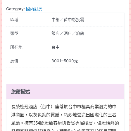
長
Category:
國內訂房
榮
區域
中部／苗中彰投雲
桂
冠
類型
飯店／酒店／旅館
酒
店
所在地
台中
quantity
房價
3001~5000元
旅館描述
長榮桂冠酒店（台中）座落於台中市極具商業潛力的中
港商圈，以灰色系的質感，巧妙地營造出國際化的王者
風範。擁有354間雅致客房與貴賓專屬樓層，優雅恬靜的