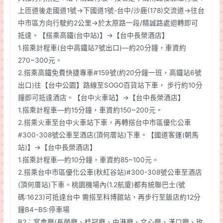
上匝道後走國道1號→下國道1號-台中/沙鹿(178)交流道→往台
中市區方向行駛約2公里→於太原路一段/精誠路處迴轉即可
抵達。【搭乘高鐵(台中站)】→【台中長榮酒店】
1.搭乘計程車(台中高鐵站7號出口)—約20分鐘，車資約
270~300元。
2.搭乘高鐵免費快捷專車#159號(約20分鐘一班，高鐵站6號
出口)往【台中公園】路線至SOGO百貨站下車， 步行約10分
鐘即可抵達酒店。【台中火車站】→【台中長榮酒店】
1.搭乘計程車—約15分鐘，車資約150~200元。
2.搭乘火車至台中火車站下車，再轉搭台中市區優化公車
#300-308號公車至酒店(頂何厝站)下車。【國道客運(朝馬
站)】→【台中長榮酒店】
1.搭乘計程車—約10分鐘，車資約85~100元。
2.搭乘台中市區優化公車(秋紅谷站)#300-308號公車至酒店
(頂何厝站)下車。桃園機場內(1.2航廈)都有統聯巴士(號
碼:1623)可抵達台中 需搭至科博館站，再步行至飯店約12分
鐘B4~B5:停車場
B2：宴會廳(長榮廳、桂冠廳、中港廳、文心廳、漢口廳、玫