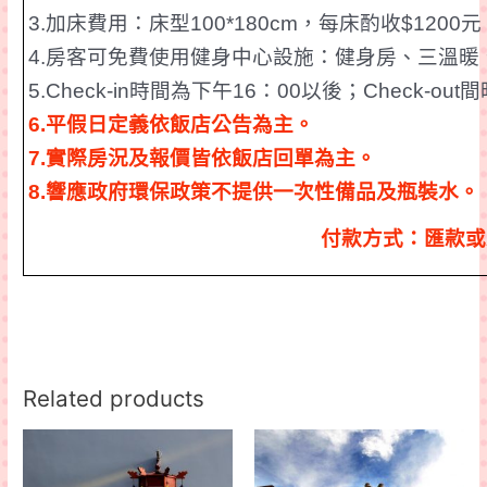
3.
加床費用：床型
100*180cm
，
每床酌收
$1200
元
4.
房客可免費使用健身中心設施：健身房、三溫暖
5.Check-in
時間為下午
16
：
00
以後；
Check-out
間
6.
平假日定義依飯店公告為主。
7.
實際房況及
報價皆依飯店回單為主。
8.
響應政府環保政策不提供一次性備品及瓶裝水。
付款方式：匯款或
Related products