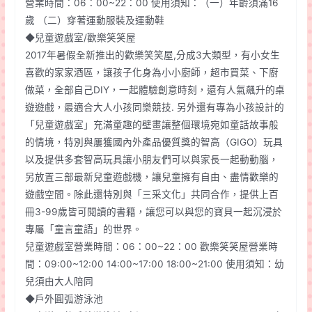
營業時間：06：00~22：00 使用須知：（一）年齡須滿16
歲 （二）穿著運動服裝及運動鞋
◆兒童遊戲室/歡樂笑笑屋
2017年暑假全新推出的歡樂笑笑屋,分成3大類型，有小女生
喜歡的家家酒區，讓孩子化身為小小廚師，超市買菜、下廚
做菜，全部自己DIY，一起體驗創意時刻，還有人氣飆升的桌
遊遊戲，最適合大人小孩同樂競技. 另外還有專為小孩設計的
「兒童遊戲室」充滿童趣的壁畫讓整個環境宛如童話故事般
的情境，特別與屢獲國內外產品優質獎的智高（GIGO）玩具
以及提供多套智高玩具讓小朋友們可以與家長一起動動腦，
另放置三部最新兒童遊戲機，讓兒童擁有自由、盡情歡樂的
遊戲空間。除此還特別與「三采文化」共同合作，提供上百
冊3-99歲皆可閱讀的書籍，讓您可以與您的寶貝一起沉浸於
專屬「童言童語」的世界。
兒童遊戲室營業時間：06：00~22：00 歡樂笑笑屋營業時
間：09:00~12:00 14:00~17:00 18:00~21:00 使用須知：幼
兒須由大人陪同
◆戶外圓弧游泳池