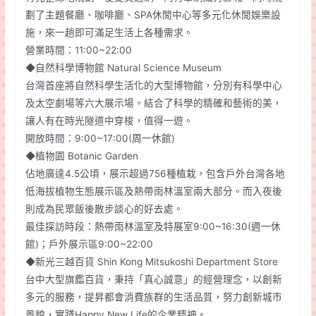
劃了主題餐廳、咖啡廳、SPA休閒中心等多元化休閒娛樂設
施，來一趟即可滿足生活上各種需求。
營業時間：11:00~22:00
◆自然科學博物館 Natural Science Museum
台灣首座將自然科學生活化的大型博物館，分別有科學中心
及太空劇場等六大展示場。結合了科學的精確和藝術的美，
讓人有在時光隧道中穿梭，值得一遊。
開放時間：9:00~17:00(周一休館)
◆植物園 Botanic Garden
佔地廣達4.5公頃，展示超過756種植栽，包含戶外台灣各地
低海拔植物生態展示區及熱帶雨林溫室兩大部分。而入夜後
則成為民眾飯後散步談心的好去處。
最佳探訪時段：熱帶雨林溫室及特展室9:00~16:30(週一休
館)；戶外展示區9:00~22:00
◆新光三越百貨 Shin Kong Mitsukoshi Department Store
台中大型旗鑑百貨，秉持「真心誠意」的經營理念，以創新
多元的服務，提昇都會消費族群的生活品質，努力創新城市
風貌，實踐Happy New Life的企業精神。