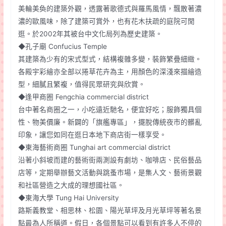
美輪美奐的建築外觀，透露著歌德式與羅馬風情，飄散著濃
濃的歐風味，除了建築可賞外，也有花木扶疏的庭院可閒
逛。於2002年其被台中文化局列為歷史建築。
◆孔子廟 Confucius Temple
其建築為少有的宋式型式，結構複雜多變，裝飾繁疊細緻。
各殿宇彩繪亦全部以捲草花卉為主，用顏色的深淺來描繪造
型，細膩且繁複，值得民眾研究與欣賞。
◆逢甲商圈 Fengchia commercial district
台中著名商圈之一，小吃遠近馳名，便宜好吃；服飾獨具個
性、物美價廉。新闢的「旗艦專區」，擺脫傳統夜市的髒亂
印象，讓您如同在逛日本地下商店街一樣享受。
◆東海藝術商圈 Tunghai art commercial district
沿著小斜坡而建的藝術街兩測設有劇坊、咖啡店、民俗藝品
店等，定期舉辦藝文活動與跳蚤市場，是集人文、藝術景觀
和社區營造之大成的理想國社區。
◆東海大學 Tung Hai University
路斯義教堂、相思林、松園、陽光草坪及月光草坪等著名景
點最為人所稱道。假日，各個景點可以看到有許多人不停的