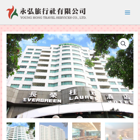
跳
至
Main
主
要
Menu
內
容