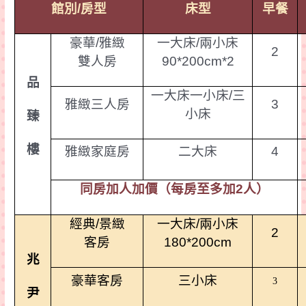
館別
/
房型
床型
早餐
豪華
/
雅
緻
一大床
/
兩小床
2
雙人房
90*200cm*2
品
一大床一小床
/
三
雅
緻
三人房
3
小床
臻
樓
雅
緻
家庭房
二大床
4
同房加人加價（每房至多加
2
人）
經典
/
景緻
一大床
/
兩小床
2
客房
180*200cm
兆
豪華客房
三小床
3
尹