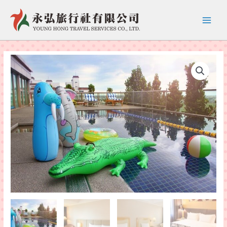
跳
至
Main
主
要
Menu
內
容