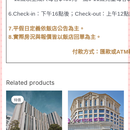
6.Check-in
：下午
16
點後；
Check-out
：上午
12
點
7.
平假日定義依飯店公告為主。
8.
實際房況
與報價皆以飯店回單為主。
付款方式：匯款或
ATM
Related products
特價
特價