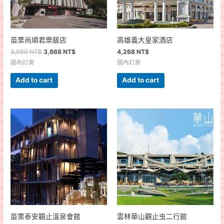
苗栗尚順君樂飯店
高雄義大皇家酒店
3,980
NT$
3,868
NT$
4,268
NT$
國內訂房
國內訂房
Add to cart
Add to cart
苗栗泰安觀止溫泉會館
雲林華山觀止虫二行館