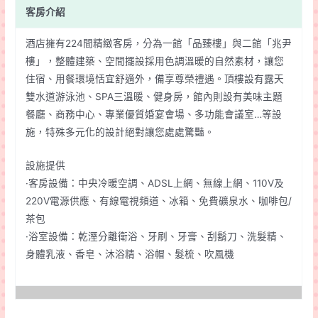
客房介紹
酒店擁有224間精緻客房，分為一館「品臻樓」與二館「兆尹
樓」，整體建築、空間擺設採用色調溫暖的自然素材，讓您
住宿、用餐環境恬宜舒適外，備享尊榮禮遇。頂樓設有露天
雙水道游泳池、SPA三溫暖、健身房，館內則設有美味主題
餐廳、商務中心、專業優質婚宴會場、多功能會議室…等設
施，特殊多元化的設計絕對讓您處處驚豔。
設施提供
·客房設備：中央冷暖空調、ADSL上網、無線上網、110V及
220V電源供應、有線電視頻道、冰箱、免費礦泉水、咖啡包/
茶包
·浴室設備：乾溼分離衛浴、牙刷、牙膏、刮鬍刀、洗髮精、
身體乳液、香皂、沐浴精、浴帽、髮梳、吹風機