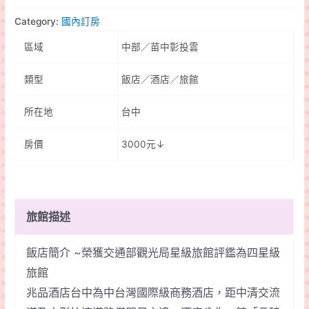
金
Category:
國內訂房
鬱
區域
中部／苗中彰投雲
金
香
類型
飯店／酒店／旅館
酒
店
所在地
台中
quantity
房價
3000元↓
旅館描述
飯店簡介 ~榮獲交通部觀光局星級旅館評鑑為四星級
旅館
兆品酒店台中為中台灣國際級商務酒店，距中清交流