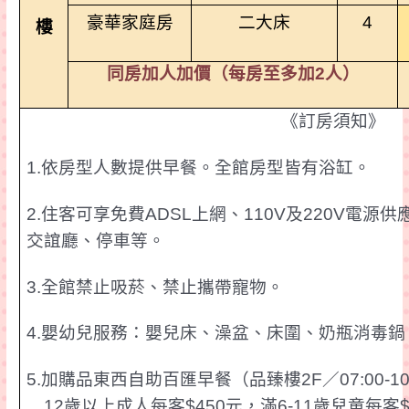
豪華家庭房
二大床
4
樓
同房加人加價（每房至多加
2
人）
《訂房須知》
1.
依房型人數提供早餐。
全館房型
皆有浴缸。
2.
住客可享免費
ADSL
上網、
110V
及
220V
電源供
交誼廳、停車等。
3.
全館禁止吸菸、禁止攜帶寵物。
4.
嬰幼兒服務：嬰兒床、澡盆、
床圍
、奶瓶消毒鍋
5.
加購品東西自助百
匯
早餐
（
品
臻
樓
2F
／
07:00-10
12
歲以上成人每客
$450
元，滿
6-11
歲兒童每客