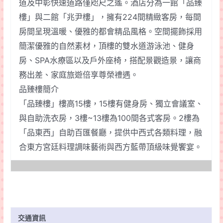
道及中彰快速道路僅咫尺之遙。酒店分為一館「品臻
樓」與二館「兆尹樓」，擁有224間精緻客房，每間
房間呈現溫暖、優雅的都會精品風格。空間擺飾採用
簡潔優雅的自然素材，頂樓的雙水道游泳池、健身
房、SPA水療區以及戶外座椅，搭配景觀造景，讓商
務出差、家庭旅遊倍享尊榮禮遇。
品臻樓簡介
「品臻樓」樓高15樓，15樓有健身房、獨立會議室、
與自助洗衣房，3樓~13樓為100間各式客房。2樓為
「品東西」自助百匯餐廳，提供中西式各類料理，融
合東方宮廷料理調味藝術與西方藍帶頂級味覺饗宴。
交通資訊