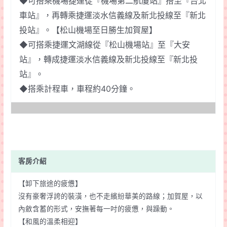
◆可搭乘機場捷運從『機場第二航廈站』搭至『台北
車站』，再轉乘捷運淡水信義線及新北投線至『新北
投站』。【松山機場至日勝生加賀屋】
◆可搭乘捷運文湖線從『松山機場站』至『大安
站』，轉成捷運淡水信義線及新北投線至『新北投
站』。
◆搭乘計程車，車程約40分鐘。
客房介紹
【卸下旅途的疲憊】
沒有豪奢浮誇的裝潢，也不走繽紛華美的路線；加賀屋，以
內斂含蓄的形式，安撫著每一吋的疲憊，與躁動。
【和風的溫柔相迎】