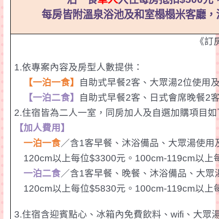
每房皆附
溫泉浴池及和室榻榻米客廳，
《訂
1.
依專案內容及房型人數提供：
【一泊一食】
自助式早餐
2
客、大眾湯
2
位使用
【一泊二食】
自助式早餐
2
客、日式會席晚餐
2
2.
住宿皆為二人一室，同房加人及
自選加購
項目如
【加人費用】
一
泊
一
食
／含
1
客早餐、沐浴備品、大眾湯使用
120cm以上每位
$3300
元。100cm-119cm以上
一
泊二食
／含
1
客早餐、晚餐、沐浴備品、大眾
120cm以上每位
$5830
元。100cm-119cm以上
3.
住宿含迎賓點心、冰箱內免費飲料、
wifi
、大眾