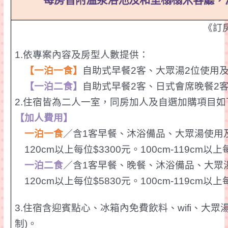
每房皆附
溫泉浴池及和室榻榻米客廳，
《訂
1.
依專案內容及房型人數提供：
【一泊一食】
自助式早餐
2
客、大眾湯
2
位使用
【一泊二食】
自助式早餐
2
客、日式會席晚餐
2
2.
住宿皆為二人一室，同房加人及
自選加購
項目如
【加人費用】
一
泊
一
食
／含
1
客早餐、沐浴備品、大眾湯使用
120cm以上每位
$3300
元。100cm-119cm以上
一
泊二食
／含
1
客早餐、晚餐、沐浴備品、大眾
120cm以上每位
$5830
元。100cm-119cm以上
3.
住宿含迎賓點心、冰箱內免費飲料、
wifi
、大眾
制
)
。