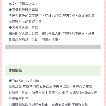
本文化的靜寂之美。
◆園景和洋雅緻套房
西洋與東洋的完美結合，在細心打造的空間裡，處處讓您感
受無微不至的款待之道。
◆園景露天風呂套房
獨有的露天風呂套房，讓您在私人的空間裡眺望遠景，藉由
白磺泉的療效，忘卻一切煩人瑣事。
休閒設施
◆The Spa by Socie
極簡靜謐 無壓空間釋放最深層的自己開始，身與心の旅程
經營逾半世紀，源自日本上質美容沙龍-The SPA by Socie施
舒雅美容世界
以精緻細膩服務與領先技術，贏得消費者的信賴與支持