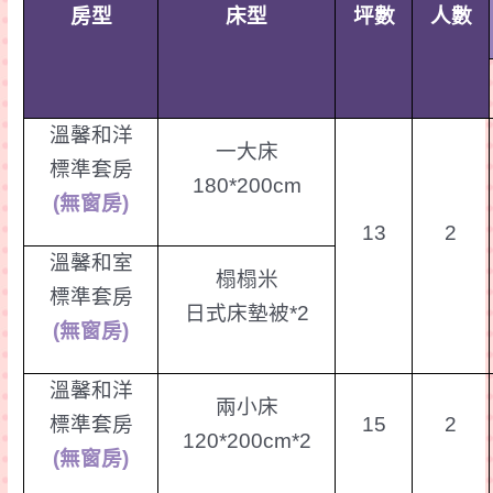
房型
床型
坪數
人數
溫馨和洋
一大床
標準套房
180*200cm
(
無窗房
)
13
2
溫馨和室
榻榻米
標準套房
日式床墊被
*2
(
無窗房
)
溫馨和洋
兩小床
標準套房
15
2
120*200cm*2
(
無窗房
)