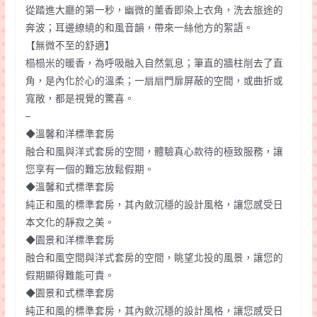
從踏進大廳的第一秒，幽微的薰香即染上衣角，洗去旅途的
奔波；耳邊繚繞的和風音韻，帶來一絲他方的絮語。
【無微不至的舒適】
榻榻米的暖香，為呼吸融入自然氣息；筆直的牆柱削去了直
角，是內化於心的溫柔；一扇扇門扉屏蔽的空間，或曲折或
寬敞，都是視覺的驚喜。
–
◆溫馨和洋標準套房
融合和風與洋式套房的空間，體驗真心款待的極致服務，讓
您享有一個的難忘放鬆假期。
◆溫馨和式標準套房
純正和風的標準套房，其內斂沉穩的設計風格，讓您感受日
本文化的靜寂之美。
◆園景和洋標準套房
融合和風空間與洋式套房的空間，眺望北投的風景，讓您的
假期顯得難能可貴。
◆園景和式標準套房
純正和風的標準套房，其內斂沉穩的設計風格，讓您感受日