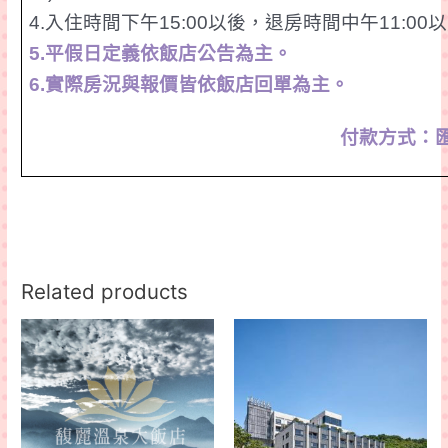
4.
入住時間下午
15:00
以後，退房時間中午
11:00
以
5.
平假日定義依飯店公告為主。
6.
實際房況
與報價皆依飯店回單為主。
付款方式：
Related products