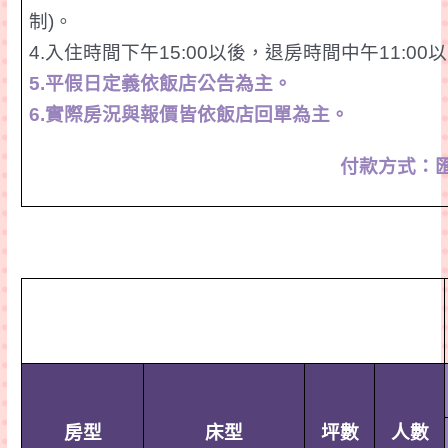
制
)
。
4.
入住時間下午
15:00
以後，退房時間中午
11:00
以
5.
平假日定義依飯店公告為主。
6.
實際房況
與報價皆依飯店回單為主。
付款方式：
房型
床型
坪數
人數