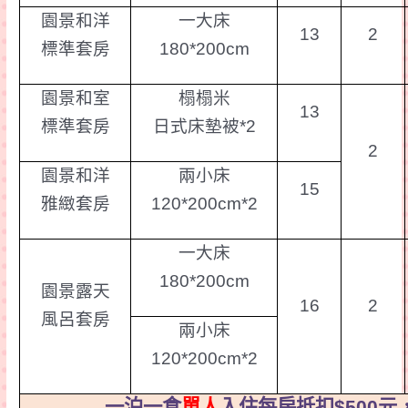
園景和洋
一大床
13
2
標準套房
180*200cm
園景和室
榻榻米
13
標準套房
日式床墊被
*2
2
園景和洋
兩小床
15
雅
緻
套房
120*200cm*2
一大床
180*200cm
園景露天
16
2
風
呂
套房
兩小床
120*200cm*2
一
泊
一
食
單人
入住
每房抵扣
$500
元