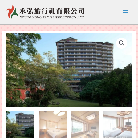
跳
至
Main
主
要
Menu
內
容