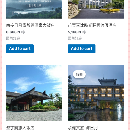
南投日月潭馥麗溫泉大飯店
苗栗享沐時光莊園渡假酒店
6,668
NT$
5,168
NT$
國內訂房
國內訂房
Add to cart
Add to cart
特價
特價
墾丁凱撒大飯店
承億文旅-潭日月