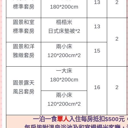
13
2
標準套房
180*200cm
園景和室
榻榻米
13
標準套房
日式床墊被
*2
2
園景和洋
兩小床
15
雅
緻
套房
120*200cm*2
一大床
180*200cm
園景露天
16
2
風
呂
套房
兩小床
120*200cm*2
一
泊
一
食
單人
入住
每房抵扣
$500
元